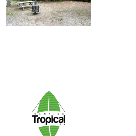
Par téléphone :
819-389-1225
Camping Tropical
430 Chemin du Sault-Rouge
Lyster, Québec, G0S 1V0
info@campingtropical.com