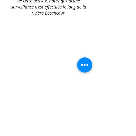
de cette activité, notez qu'aucune
surveillance n'est effectuée
le long de la
rivière Bécancour.
Par téléphone :
819-389-1225
Camping Tropical
430 Chemin du Sault-Rouge
Lyster, Québec, G0S 1V0
info@campingtropical.com